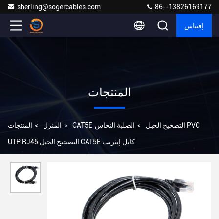
sherling@sogercables.com
86--13826169177
إقتباس
المنتجات
CAT5E التصحيح الحبل
>
الصلبة النحاس PVC
>
المنزل
>
المنتجات
UTP RJ45 التصحيح الحبل CAT5E كابل إيثرنت