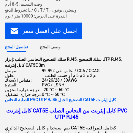
وقت التسليم: 5-8 أيام
شروط الدفع: L / C ، T / T ، ويسترن يونيون
القدرة على العرض: 10000 متر / يوم
احصل على أفضل سعر
وصف المنتج
تفاصيل المنتج
,
سلك التصحيح UTP RJ45
,
سلك التصحيح النحاسي الصلب RJ45
إبراز:
كابل إيثرنت CAT5E 3m
99.99٪ نحاس نقي / CCA / CCAG
موصل:
1 م 2 م 3 م 5 م أو حسب الطلب
طول:
24/26/28 / 30AWG
مقياس الأسلاك:
PVC / LSNH
السترة:
-20 ℃ ~ 60 ℃
درجة حرارة التخزين:
0 ℃ ~ 50 ℃
.درجة حرارة التشغيل:
الصلبة النحاس PVC UTP RJ45 التصحيح الحبل CAT5E كابل إيثرنت
كابل إيثرنت CAT5E كابل إيثرنت من النحاس الصلب PVC
UTP RJ45
يتم استخدام كابل التصحيح الدائري CAT5E كحامل للمراقبة