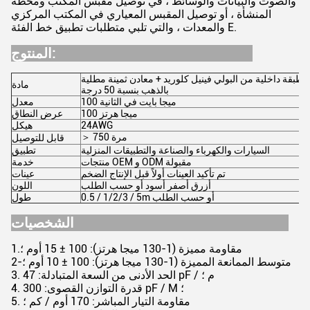
والصوت والبيانات والوسائط ، في توصيل مقبس المكتب ومحطة
المنشأة ، أو توصيل المقبس المعياري في المكتب المركزي
والمعدات ، والتي تلبي متطلبات تطبيق خط الفئة E.
المنتوج:
طبقة داخلية من البولي فينيل كلوريد + معادن ثمينة مطلية
مادة
بالذهب بنسبة 50 درجة
100 ميجا بايت في الثانية
معدل
100 ميجا هرتز
عرض النطاق
24AWG
هيكل
＞ 750 مرة
قابل للتوصيل
السيارات والكهرباء والصناعة والتطبيقات المنزلية
تطبيق
منتجات OEM و ODM مقبولة
خدمة
تم تأكيد العينات أولاً قبل الإنتاج الضخم
عينات
أزرق أصفر أسود أو حسب الطلب
اللون
0.5 / 1/2/3 / 5m أو حسب الطلب
طول
الشخصيات:
1.مقاومة مميزة (1-130 ميجا هرتز): 100 ± 15 أوم ؛
2-متوسط ​​الممانعة المميزة (1-130 ميجا هرتز): 100 ± 10 أوم ؛
3. الحد الأدنى من السعة المتبادلة: 47 pF / م ؛
4. قدرة التوازن القصوى: 300 pF / M ؛
5. مقاومة التيار المباشر: 170 أوم / كم ؛