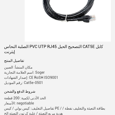
الصلبة النحاس PVC UTP RJ45 التصحيح الحبل CAT5E كابل
إيثرنت
تفاصيل المنتج
مكان المنشأ: الصين
اسم العلامة التجارية: Soger
إصدار الشهادات: CE RoSH ISO9001
رقم الموديل: Cat5e-0501
شروط الدفع والشحن
الحد الأدنى لكمية: 200 قطعة
الأسعار: negotiable
تفاصيل التغليف: كيس بولي / كيس PE / بطاقة التعبئة والتغليف نفطة /
هدية مربع التعبئة / علبة كرتون التعبئة الخ