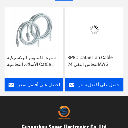
8P8C Cat5e Lan Cable
سترة الكمبيوتر البلاستيكية
النحاس النقي 24AWG
الأسلاك النحاسية Cat5e
الملتوية 4 أزواج UTP
التصحيح الحبل موصل RJ45
التصحيح الحبل
داخلي
احصل على أفضل سعر
احصل على أفضل سعر
Guangzhou Soger Electronics Co.,Ltd