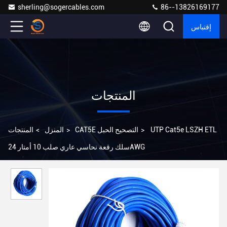
sherling@sogercables.com
86--13826169177
إقتباس
المنتجات
UTP Cat5e LSZH ETL
>
CAT5E التصحيح الحبل
>
المنزل
>
المنتجات
سلك رقعة نحاسي عاري صلب 10 أمتار 24AWG