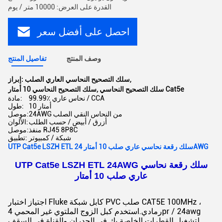
القدرة على العرض: 10000 متر / يوم
احصل على أفضل سعر
وصف المنتج
تفاصيل المنتج
,
سلك التصحيح النحاسي العاري الصلب
إبراز:
سلك التصحيح النحاسي Cat5e
,
سلك التصحيح النحاسي 10 أمتار
99.99٪ نحاس عاري / CCA
مادة:
10 أمتار
طول:
24AWG من النحاس النقي الصلب
موصل:
أزرق / أبيض / حسب الطلب
الألوان:
منفذ RJ45 8P8C
موصل:
شبكة / كمبيوتر
تطبيق:
UTP Cat5e LSZH ETL سلك رقعة نحاسي عاري صلب 10 أمتار 24AWG
UTP Cat5e LSZH ETL 24AWG سلك رقعة نحاسي
عاري صلب 10 أمتار
اجتياز اختبار Fluke كابل شبكة PVC صلب CAT5E 100MHz ،
رمادي.استخدم كبل الزوج الملتوي غير المحمي 4pr / 24awg
لتشغيل القطرات الخاصة بك في الجدران والقناة في السقف.