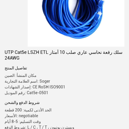
UTP Cat5e LSZH ETL سلك رقعة نحاسي عاري صلب 10 أمتار
24AWG
تفاصيل المنتج
مكان المنشأ: الصين
اسم العلامة التجارية: Soger
إصدار الشهادات: CE RoSH ISO9001
رقم الموديل: Cat5e-0501
شروط الدفع والشحن
الحد الأدنى لكمية: 200 قطعة
الأسعار: negotiable
وقت التسليم: 5-8 أيام
شروط الدفع: L / C ، T / T ، ويسترن يونيون