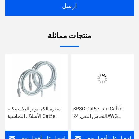
ارسل
منتجات مماثلة
8P8C Cat5e Lan Cable
سترة الكمبيوتر البلاستيكية
النحاس النقي 24AWG
الأسلاك النحاسية Cat5e
الملتوية 4 أزواج UTP
التصحيح الحبل موصل RJ45
التصحيح الحبل
داخلي
احصل على أفضل سعر
احصل على أفضل سعر