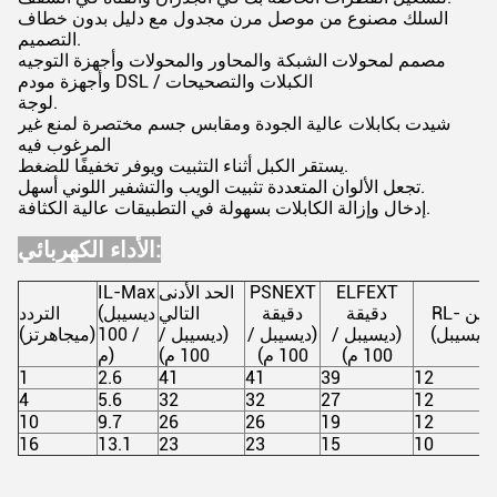
السلك مصنوع من موصل مرن مجدول مع دليل بدون خطاف
التصميم.
مصمم لمحولات الشبكة والمحاور والمحولات وأجهزة التوجيه
وأجهزة مودم DSL / الكبلات والتصحيحات
لوجة.
شيدت بكابلات عالية الجودة ومقابس جسم مختصرة لمنع غير
المرغوب فيه
يستقر الكبل أثناء التثبيت ويوفر تخفيفًا للضغط.
تجعل الألوان المتعددة تثبيت الويب والتشفير اللوني أسهل.
إدخال وإزالة الكابلات بسهولة في التطبيقات عالية الكثافة.
الأداء الكهربائي:
ELFEXT
PSNEXT
الحد الأدنى
IL-Max
RL- مين
دقيقة
دقيقة
التالي
(ديسيبل
التردد
(ديسيبل)
(ديسيبل /
(ديسيبل /
(ديسيبل /
/ 100
(ميجاهرتز)
100 م)
100 م)
100 م)
م)
1
2.6
41
41
39
12
4
5.6
32
32
27
12
10
9.7
26
26
19
12
16
13.1
23
23
15
10