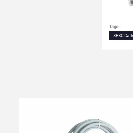
Tags:
8P8C Cat5