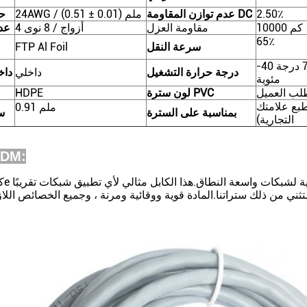
2.50٪
عدم توازن المقاومة DC
24AWG / (0.51 ± 0.01) ملم
ح
10000 كم
مقاومة العزل
4 أزواج / 8 نوى
عد
65٪
سرعة النقل
FTP Al Foil
-40 درجة مئوية- + 70 درجة
درجة حرارة التشغيل
داخلي
داخ
مئوية
لون سترة PVC
HDPE
طبع علامتك
0.91 ملم
بمناسبة على السترة
س
التجارية)
ODM: