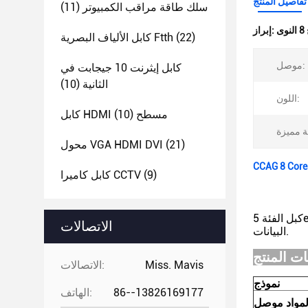
تفاصيل المنتج
سلك طاقة مراقب الكمبيوتر
(11)
إبراز:
(22)
كابل الألياف البصرية Ftth
موصل:
كابل إيثرنت 10 جيجابت في
الثانية
(10)
اللون:
كابل HDMI مسطح
(10)
(21)
محول VGA HDMI DVI
CCAG 8 Core
(9)
كابل كاميرا CCTV
كبل الفئة 5e (CAT5e) هو كبل عالي الأداء متعدد الأزواج (عادة ما يكون 4 أزواج) يتكون من أسلاك زوج مجدولة ويستخدم بشكل أساسي لنقل
الاتصالات
البيانات.
Miss. Mavis
الاتصالات:
نموذج
86--13826169177
الهاتف:
لمواد موصل