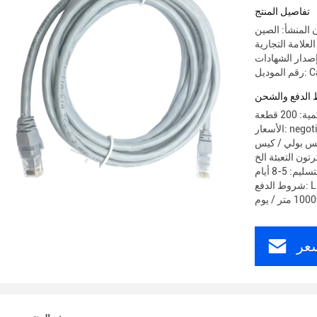
تفاصيل المنتج
 المنشأ: الصين
Cat5
الدفع والشحن
20 قطعة
 negotiable
قة التعبئة والتغليف نفطة / هدية
رتون التعبئة الخ
م: 5-8 أيام
عر