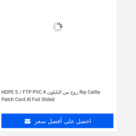
عاري صلب
HDPE S / FTP PVC 4 زوج من النايلون Rip Cat5e
Patch Cord Al Foil Shiled
احصل على أفضل سعر