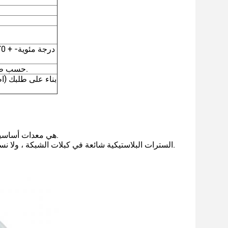
حسب طلب العميل.
بناء على طلبك (ا
كبلات الفئة 5e هي معدات أساسية لشبكات واسعة النطاق.هذا الكابل مثالي لأي تطبيق شبكات تقريبًا.
السترات البلاستيكية شائعة في كبلات الشبكة ، ولا نستثني من ذلك ستراتنا.المادة قوية ووقائية ومرنة ، وجميع الخصائص اللازمة للكابلات.