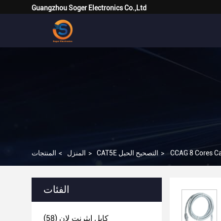
Guangzhou Soger Electronics Co.,Ltd
CCAG 8 Cores C
>
CAT5E التصحيح الحبل
>
المنزل
>
المنتجات
الفئات
كابل إيثرنت لان
(58)