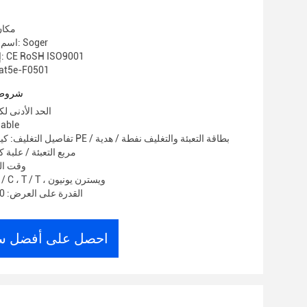
مكان
اسم العلامة التجارية: Soger
إصدار الشهادات: CE RoSH ISO9001
رقم الموديل: e-F0501
شروط 
الحد الأدنى لكمية: 0
الأسعار:
تفاصيل التغليف: كيس بولي / كيس PE / بطا
مربع التعبئة / علبة ك
وقت التسلي
شروط الدفع: L / C ، T / T ، ويسترن يونيون
القدرة على العرض: 10000 متر / يوم
احصل على أفضل س