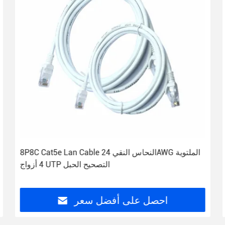
8P8C Cat5e Lan Cable النحاس النقي 24AWG الملتوية
4 أزواج UTP التصحيح الحبل
احصل على أفضل سعر