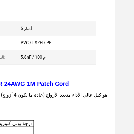
5 أمتار
PVC / LSZH / PE
5.8nF / 100 م
السعة المتبادلة:
مصنع كابل إيثرنت عالي الجودة Patch Cord
75 درجة بولي كلوريد