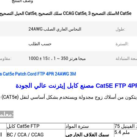
وصف المنتج
سلك التصحيح 3M Cat5e
,
سلك التصحيح CCAG Cat5e
,
الحبل التصحيح 8 النوى Cat5e
طول:
24AWG النحاس العاري الصلب
السترة:
حسب الطلب
100Ω ± 15٪ ، 1 ~ 350 ميجا هرتز
مقاومة مميزة:
s Cat5e Patch Cord FTP 4PR 24AWG 3M
Cat5E FTP 4PR 24AWG 1M 
معلمات المنتج:
 الفينيل
سترة المواد
كابل Cat5e FTP
5.4 ملم
سمك الغلاف الخارجي
BC / CCA / CCAG
ا