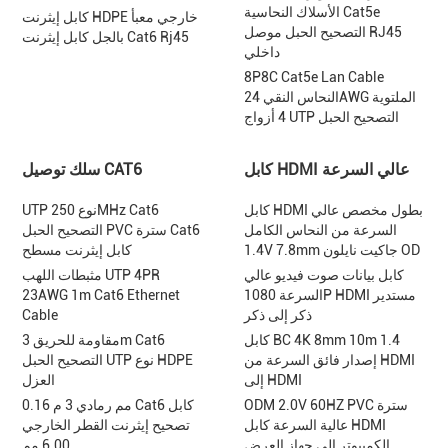
الأسلاك النحاسية Cat5e
كابل إيثرنت HDPE خارجي معبأ
التصحيح الحبل موصل RJ45
بالجل كابل إيثرنت Cat6 Rj45
داخلي
8P8C Cat5e Lan Cable
النحاس النقي 24AWG الملتوية
4 أزواج UTP التصحيح الحبل
كابل HDMI عالي السرعة
سلك توصيل CAT6
كابل HDMI بطول مخصص عالي
UTP نوع 250MHz Cat6
السرعة من النحاس الكامل
التصحيح الحبل PVC سترة Cat6
1.4V 7.8mm جاكيت نايلون OD
كابل إيثرنت مسطح
كابل بيانات صوت فيديو عالي
مثبطات اللهب UTP 4PR
السرعة 1080P HDMI مستدير
23AWG 1m Cat6 Ethernet
ذكر إلى ذكر
Cable
كابل BC 4K 8mm 10m 1.4
مقاومة للحريق 3m Cat6
إصدار فائق السرعة من HDMI
التصحيح الحبل UTP نوع HDPE
إلى HDMI
العزل
ODM 2.0V 60HZ PVC سترة
0.16 مم رمادي 3 م Cat6 كابل
عالية السرعة كابل HDMI
تصحيح إيثرنت القطر الخارجي
الكمبيوتر إلى جهاز العرض
6.00 مم