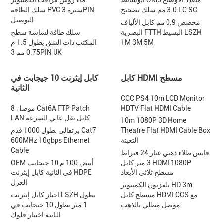
الوسائط OM3 متعدد الأوضاع
ماء روش مراقب الكمبيوتر
3.0 مم سلك تصحيح LC SC
سلك الطاقة PVC سترة 3PIN
التوصيل
مخصص 0.9 مم كابل الألياف
البصرية FTTH البسيط LSZH
سلك طاقة لشاشة سطح
1M 3M 5M
المكتب ذات الشق بطول 1.5 م
0.75 مم 3PIN UK
كابل HDMI مسطح
كابل إيثرنت 10 جيجابت في
الثانية
CCC PS4 10m LCD Monitor
HDTV Flat HDMI Cable
8 موصل Cat6A FTP Patch
LAN كابل نقل عالي السرعة
10m 1080P 3D Home
Theatre Flat HDMI Cable Box
برتقالي بطول 1000 قدم Cat7
التعبئة
600MHz 10gbps Ethernet
Cable
قابس طلاء ذهبي عيار 24 قيراط
3 متر كابل HDMI 1080P
OEM أبيض 100 م 10 جيجابت
مسطح ثلاثي الأبعاد
في الثانية كابل إيثرنت HDPE
العزل
تلفزيون الكمبيوتر HD 3m
مسطح كابل HDMI CCS مع
اجتاز كابل إيثرنت LSZH بطول
موصل مطلي بالذهب
1 متر بطول 10 جيجابت في
الثانية اختبار فلوك