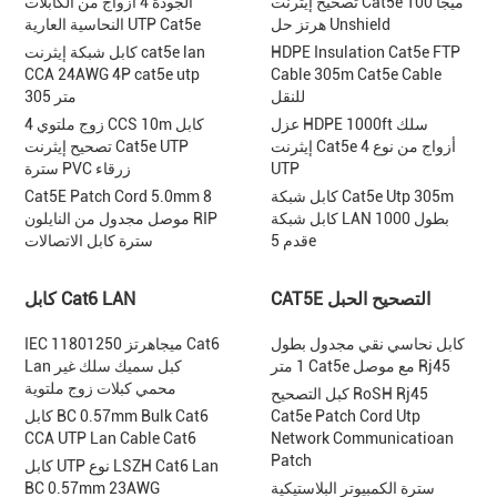
تصحيح إيثرنت Cat5e 100 ميجا
الجودة 4 أزواج من الكابلات
هرتز حل Unshield
النحاسية العارية UTP Cat5e
HDPE Insulation Cat5e FTP
كابل شبكة إيثرنت cat5e lan
CCA 24AWG 4P cat5e utp
Cable 305m Cat5e Cable
للنقل
305 متر
عزل HDPE 1000ft سلك
4 زوج ملتوي CCS 10m كابل
إيثرنت Cat5e 4 أزواج من نوع
تصحيح إيثرنت Cat5e UTP
UTP
سترة PVC زرقاء
كابل شبكة Cat5e Utp 305m
Cat5E Patch Cord 5.0mm 8
كابل شبكة LAN بطول 1000
موصل مجدول من النايلون RIP
قدم 5e
سترة كابل الاتصالات
CAT5E التصحيح الحبل
كابل Cat6 LAN
كابل نحاسي نقي مجدول بطول
IEC 11801250 ميجاهرتز Cat6
1 متر Cat5e مع موصل Rj45
Lan كبل سميك سلك غير
محمي كبلات زوج ملتوية
كبل التصحيح RoSH Rj45
Cat5e Patch Cord Utp
كابل BC 0.57mm Bulk Cat6
CCA UTP Lan Cable Cat6
Network Communicatioan
Patch
كابل UTP نوع LSZH Cat6 Lan
سترة الكمبيوتر البلاستيكية
BC 0.57mm 23AWG