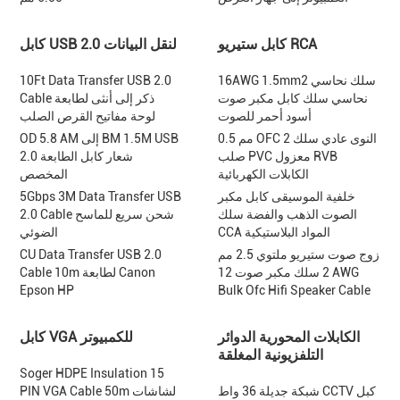
كابل ستيريو RCA
كابل USB 2.0 لنقل البيانات
16AWG 1.5mm2 سلك نحاسي
10Ft Data Transfer USB 2.0
نحاسي سلك كابل مكبر صوت
Cable ذكر إلى أنثى لطابعة
أسود أحمر للصوت
لوحة مفاتيح القرص الصلب
0.5 مم OFC 2 النوى عادي سلك
OD 5.8 AM إلى BM 1.5M USB
صلب PVC معزول RVB
2.0 شعار كابل الطابعة
الكابلات الكهربائية
المخصص
خلفية الموسيقى كابل مكبر
5Gbps 3M Data Transfer USB
الصوت الذهب والفضة سلك
2.0 Cable شحن سريع للماسح
CCA المواد البلاستيكية
الضوئي
زوج صوت ستيريو ملتوي 2.5 مم
CU Data Transfer USB 2.0
2 سلك مكبر صوت 12 AWG
Cable 10m لطابعة Canon
Epson HP
Bulk Ofc Hifi Speaker Cable
الكابلات المحورية الدوائر
كابل VGA للكمبيوتر
التلفزيونية المغلقة
Soger HDPE Insulation 15
شبكة جديلة 36 واط CCTV كبل
PIN VGA Cable 50m لشاشات