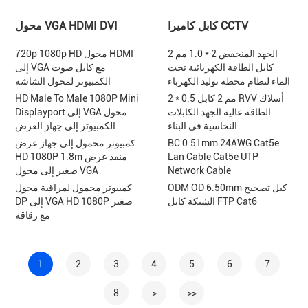
كابل كاميرا CCTV
محول VGA HDMI DVI
الجهد المنخفض 2 * 1.0 مم 2
720p 1080p HD محول HDMI
كابل الطاقة الكهربائية تحت
إلى VGA مع كابل صوت
الماء لنظام محطة توليد الكهرباء
الكمبيوتر لمحول الشاشة
2 * 0.5 مم 2 كابل RVV أسلاك
HD Male To Male 1080P Mini
الطاقة عالية الجهد الكابلات
Displayport إلى VGA محول
النحاسية في البناء
الكمبيوتر إلى جهاز العرض
BC 0.51mm 24AWG Cat5e
كمبيوتر محمول إلى جهاز عرض
Lan Cable Cat5e UTP
HD 1080P 1.8m منفذ عرض
Network Cable
صغير إلى محول VGA
ODM OD 6.50mm كبل تصحيح
كمبيوتر محمول لمراقبة محول
الشبكة كابل FTP Cat6
DP إلى VGA HD 1080P صغير
مع رقاقة
1
2
3
4
5
6
7
8
>
>>