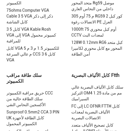
متحد المحور Rg59 موصل
الكمبيوتر
داخلي من النحاس العاري
75ohms Computer VGA
305 م 75 أوم RG59 2 كور كبل
Cable 3 5 VGA ذكر إلى ذكر
الاتصالات رغوة PE العزل
كابل الشاشة
1000ft 75 أوم كبل محوري
3 5 كابل VGA Kable Rosh
CCTV لمعدات البث
VGA إلى VGA كمبيوتر محمول
للمراقبة
128W 0.12mm RG6 كبل متحد
المحور مع كابل محوري لكاميرا
كابل VGA للكمبيوتر 1.5 م 3 م 5
أمن الطاقة
م عالي السرعة CCS 3 6 كابل
VGA
كابل الألياف البصرية Ftth
سلك طاقة مراقب
الكمبيوتر
سلك كابل الألياف البصرية عالي
التركيز OM4 1.25 مم من مادة
حريق مراقبة الكمبيوتر CCC
السيراميك
سلك الطاقة خالية من
الأكسجين النحاس النقي
FC إلى LC OFNR FTTH كابل
الألياف البصرية لمعدات
Sunproof 0.5mm2 CCA 3 PIN
الاتصالات البصرية
UK كابل الطاقة لأجهزة
الكمبيوتر المحمول
كابل تصحيح الألياف متعدد