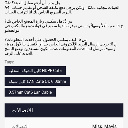
Q4: هل يجب أن أدفع مقابل العينة؟
A4: العينات مجانية تمامًا ، ولكن يرجى دفع تكلفة الشحن أو تقديم حساب
البريد السريع الخاص بك لنا لترتيب العينات.
س 5: هل يمكنني زيارة المصنع الخاص بك؟
ج 5: نعم ، أهلاً وسهلاً بك متى توفرت.لدينا مصنع في قوانغدونغ والمكتب في
قوانغتشو.
س 6: كيف يمكنني الحصول على أحدث المعلومات؟
ج 6: يرجى إرسال البريد الإلكتروني الخاص بك أو الاتصال بنا لأول مرة ،
وسوف نرسل لك أحدث المعلومات عندما نكون مستعدين لوضع المنتج
الجديد على الرف.
Tags:
كابل الشبكة المحلية HDPE Cat6
كابل شبكة LAN Cat6 OD 6.00mm
0.57mm Cat6 Lan Cable
الاتصالات
Miss. Mavis
الاتصالات: