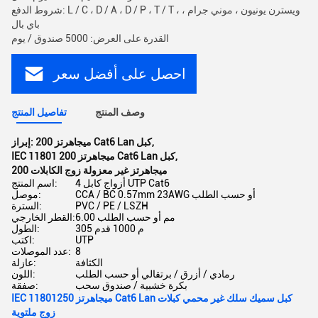
شروط الدفع: L / C ، D / A ، D / P ، T / T ، ويسترن يونيون ، موني جرام ،
باي بال
القدرة على العرض: 5000 صندوق / يوم
احصل على أفضل سعر
وصف المنتج
تفاصيل المنتج
,
200 ميجاهرتز Cat6 Lan كبل
إبراز:
,
IEC 11801 200 ميجاهرتز Cat6 Lan كبل
200 ميجاهرتز غير معزولة زوج الكابلات
4 أزواج كابل UTP Cat6
اسم المنتج:
CCA / BC 0.57mm 23AWG أو حسب الطلب
موصل:
PVC / PE / LSZH
السترة:
6.00 مم أو حسب الطلب
القطر الخارجي:
305 م 1000 قدم
الطول:
UTP
اكتب:
8
عدد الموصلات:
الكثافة
عازلة:
رمادي / أزرق / برتقالي أو حسب الطلب
اللون:
بكرة خشبية / صندوق سحب
صفقة:
IEC 11801250 ميجاهرتز Cat6 Lan كبل سميك سلك غير محمي كبلات
زوج ملتوية