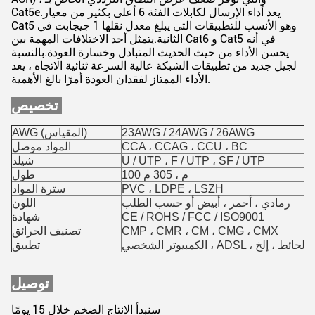
Cat5e.يعد أداء الإرسال لكابلات الفئة 6 أعلى بكثير من معيار
Cat5 وهو الأنسب للتطبيقات التي يبلغ معدل نقلها 1 جيجابت في
الثانية.يتمثل أحد الاختلافات المهمة بين Cat6 و Cat5 في أنه
يحسن الأداء من حيث الحديث المتبادل وخسارة العودة.بالنسبة
لجيل جديد من تطبيقات الشبكة عالية السرعة ثنائية الاتجاه ، يعد
الأداء الممتاز لفقدان العودة أمرًا بالغ الأهمية.
تخصيص:
23AWG / 24AWG / 26AWG
AWG (المقياس)
CCA ، CCAG ، CCU ، BC
المواد موصل
U / UTP ، F / UTP ، SF / UTP
شيلد
100 م ، 305 م
طول
PVC ، LDPE ، LSZH
سترة المواد
رمادي ، أحمر ، أبيض أو حسب الطلب
اللون
CE / ROHS / FCC / ISO9001
شهادة
CMP ، CMR ، CM ، CMG ، CMX
تصنيف الحرائق
 ، مقبس الحائط ، إلخ
تطبيق
توصيل:
سنبدأ الإنتاج الضخم خلال 15 يومًا