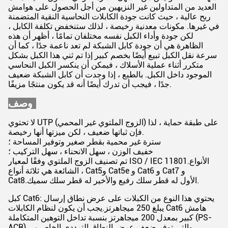
العديد من المتداولين غير النزيهين من أجل الحصول على هوامش
ربح عالية ، حيث كانت جودة الكابلات النحاسية النقية المتضمنة
في غيرها. مكونات معدنية رخيصة ، لذلك ستنخفض تكلفة الكابل ،
لكن جودة وأداء الكبل نفسه مختلفان تمامًا ، أظهر أن هذه
الظاهرة هي أن جودة كابل الشبكة لم تعد ناعمة جدًا ، كما أن
سرعة نقل الكبل تبيع أيضًا بخصم كبير إذا تم ثني هذا الكبل بشكل
متكرر أثناء عملية الأسلاك ، فيمكن أن ينكسر الكبل النحاسي
الموجود داخل الكبل. بالطبع ، إذا وجدت أن كابل الشبكة ضعيف
جدًا ، فيجب أن تدرك أيضًا أنه قد يكون منتجًا مزيفًا.
وصف:
لا تحتوي UTP (الزوج الملتوي غير المحمي) على طبقة حماية ، لذا
فإن ثباتها ضعيف ، لكن ميزتها أنها رخيصة.
سترة غير محمية بقطر صغير وتوفير المساحة ؛
خفيف الوزن ، سهل الانحناء ، سهل التركيب ؛
تم تصنيف الزوج الملتوي وفقًا لمعيار ISO / IEC 11801.الأنواع
و Cat5e و Cat6 و Cat7 و
الشائعة هي ثلاثة أنواع ، Cat5
Cat8.الأول له قطر سلك رفيع والأخير له قطر سلك سميك.
كبل Cat6: يحتوي هذا النوع من الكبلات على عرض نطاق إرسال
يبلغ 250 ميجاهرتز.يجب أن يكون لنظام الكابلات Cat6 هامش
كبير بمعدل 200 ميجاهرتز بنسبة تداخل التوهين المتكاملة (PS-
ACR) ، والتي توفر ضعف عرض النطاق الترددي الخاص بـ