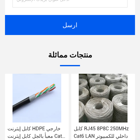
ارسل
منتجات مماثلة
كابل RJ45 8P8C 250MHz
كابل إيثرنت HDPE خارجي
Cat6 LAN داخلي للكمبيوتر
معبأ بالجل كابل إيثرنت Cat6