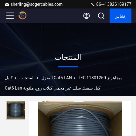
sherling@sogercables.com
86--13826169177
إقتباس
المنتجات
IEC 11801250 ميجاهرتز
>
كابل Cat6 LAN
المنزل
>
المنتجات
>
Cat6 Lan كبل سميك سلك غير محمي كبلات زوج ملتوية