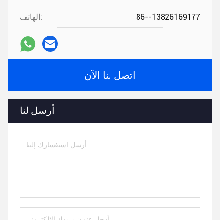
86--13826169177
الهاتف:
اتصل بنا الآن
أرسل لنا