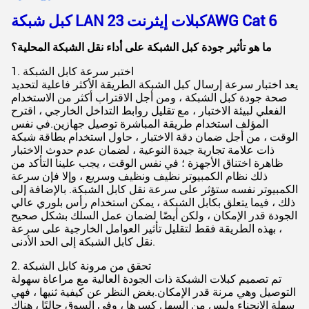
كبل شبكة LAN كبلات إيثرنت 23AWG Cat 6
ما هو تأثير جودة كبل الشبكة على أداء نقل الشبكة المحلية؟
1. اختبر سرعة كابل الشبكة
يعد اختبار سرعة إرسال كبل الشبكة الطريقة الأكثر فاعلية لتحديد
صحة جودة كبل الشبكة ، ومن أجل الاقتراب أكثر من الاستخدام
الفعلي لبيئة الاختبار ، مع تقليل روابط التداخل الخارجي ، اقترح
المؤلف استخدام طريقة المباشرة توصيل جهازين.في نفس
الوقت ، من أجل ضمان دقة الاختبار ، حاول استخدام بطاقة شبكة
ذات علامة تجارية جيدة النوعية ، لضمان عدم حدوث الاختبار
ظاهرة اختناق الأجهزة ؛ في نفس الوقت ، يجب علينا التأكد من
ذلك نظام الكمبيوتر نظيف ونظيف وسريع ، وإلا فإن سرعة
الكمبيوتر نفسه ستؤثر على سرعة نقل كابل الشبكة. بالإضافة إلى
ذلك ، فيما يتعلق بكابل الشبكة ، يمكن استخدام رأس بلوري عالي
الجودة قدر الإمكان ، ولكن أيضًا لضمان عمل السلك بشكل صحيح
، بهذه الطريقة فقط لتقليل تأثير العوامل الخارجية على سرعة
نقل كابل الشبكة إلى الحد الأدنى.
2. تحقق من مرونة كابل الشبكة
تم تصميم كبلات الشبكة ذات الجودة العالية مع مراعاة سهولة
التوصيل وهي مرنة قدر الإمكان.بغض النظر عن كيفية ثنيها ، فهي
سهلة الانحناء وليس من السهل كسرها ، وفي السوق حاليًا ، هناك