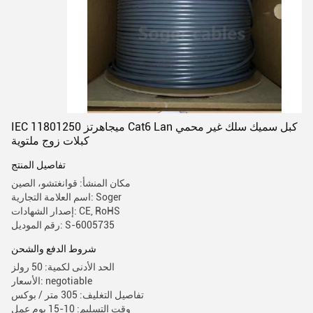
IEC 11801250 ميجاهرتز Cat6 Lan كبل سميك سلك غير محمي
كبلات زوج ملتوية
تفاصيل المنتج
مكان المنشأ: قوانغتشو، الصين
اسم العلامة التجارية: Soger
إصدار الشهادات: CE, RoHS
رقم الموديل: S-6005735
شروط الدفع والشحن
الحد الأدنى لكمية: 50 رولز
الأسعار: negotiable
تفاصيل التغليف: 305 متر / بوكس
وقت التسليم: 10-15 يوم عمل