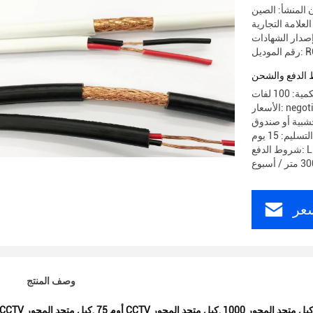
 المنشأ: الصين
RG59-
الدفع والشحن
100 لفات
 negotiable
خشبية أو صندوق
ليم: 15 يوم
عر
وصف المنتج
دم كبل متحد المحور
,
75 أوم CCTV كبل متحد المحور
,
1000ft CCTV كبل متحد المحور