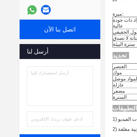
ميزة:
د ذات جودة
عالية
اتصل بنا الآن
ول الحقيقي
انة لا تصدق
سترة البيئة
أرسل لنا
تحديد:
العنصر
موك
لمواد موصل
عازلة
مضفر
السترة
ت الفيديو