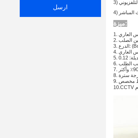
التلفزيوني
ارسل
ميزة:
يلين الصلب
Bond
م