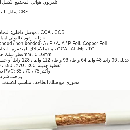
3) تلفزيون هوائي المجتمع الكيبل 
4) ساتل البث المباشر CBS
1. موصل داخلي: النحاس العاري ، CCA ، CCS
2. عازلة: رغوة / البولي ايث
3. الدرع: (ed / non-bonded) A / P / A، A / P Foil، Copper Foil
4. مادة الأسلاك المضفرة: النحاس العاري ، CCA ، AL-Mg ، TC
5. قطر سلك جديلة: 0.12mm ، 0.16mm
 جديلة:
36 واط 48 واط 64 واط ، 96 واط ، 112 واط ، 128 واط أو حسب الطلب
7. تغطية جديلة: 60٪ ، 70٪ ، 80٪ ، 90٪ وأكثر
8. درجة سترة PVC: 65 ، 70 ، 75 وأكثر
9. ورحب شرط مخصص.
10.CCTV محوري مع سلك الطاقة ،
مناسب للاستخدا