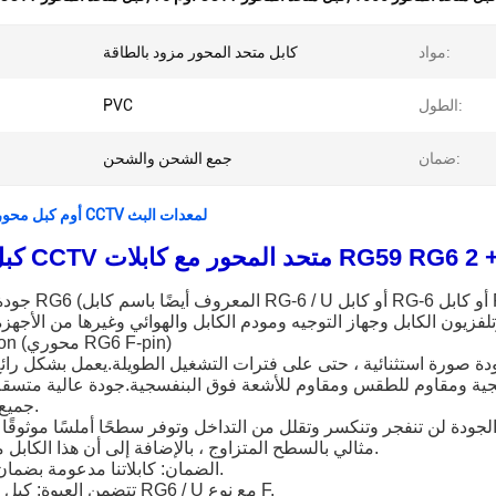
مواد:
كابل متحد المحور مزود بالطاقة
الطول:
PVC
ضمان:
جمع الشحن والشحن
1000ft 75 أوم كبل محوري CCTV لمعدات البث
جودة عالية: كابل RG6 (المعروف أيض
زيون الكابل وجهاز التوجيه ومودم الكابل والهوائي وغيرها من الأجهزة مع 
Compression (محوري RG6 F-pin)
ة صورة استثنائية ، حتى على فترات التشغيل الطويلة.يعمل بشكل رائ
جميع أنحاء الكابل.
 الجودة لن تنفجر وتنكسر وتقلل من التداخل وتوفر سطحًا أملسًا موثوقً
مثالي بالسطح المتزاوج ، بالإضافة إلى أن هذا الكابل مقاوم للتآكل.
الضمان: كابلاتنا مدعومة بضمان مدى الحياة.
تتضمن العبوة: كبل متحد المحور RG6 / U مع نوع F.