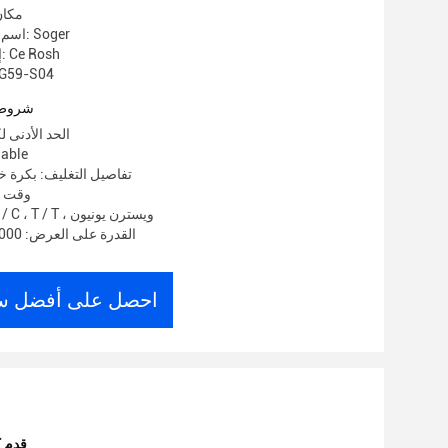
مكان
اسم العلامة التجارية: Soger
إصدار الشهادات: Ce Rosh
رقم الموديل: S04
شروط 
الحد الأدنى لكمية: 
الأسعار:
تفاصيل التغليف: بكرة 
وقت التس
شروط الدفع: L / C ، T / T ، ويسترن يونيون
القدرة على العرض: 30000 متر / أسبوع
احصل على أفضل س
1000 ق