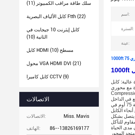
سلك طاقة مراقب الكمبيوتر
(11)
اسم:
(22)
كابل الألياف البصرية Ftth
السترة:
كابل إيثرنت 10 جيجابت في
الثانية
(10)
عينة:
كابل HDMI مسطح
(10)
(21)
محول VGA HDMI DVI
(9)
كابل كاميرا CCTV
ًا باسم كابل RG-6 / U أو كابل RG-6 أو كابل RG6 / U) يربط أجهزة التلفزيون وأجهزة الفيديو وأجهزة
محوري RG6 F-
الاتصالات
ع في الداخل
والخارج ، مع غلاف خارجي مقاوم للأشعة فوق البنفسجية ومقاوم للطقس ومقاوم للأشعة فوق البنفسجية.جودة عالية متسقة 75 أوم في
Miss. Mavis
الاتصالات:
ا يتصل بشكل
86--13826169177
الهاتف: