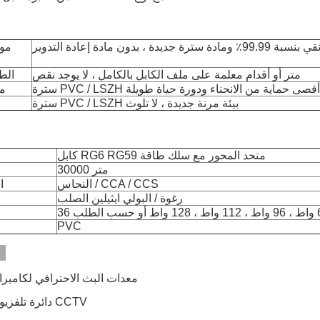
يدة ، بدون مادة إعادة التدوير
موا
متر أو أقدام معلمة على ملف الكابل بالكامل ، لا يوجد نقص
الط
متينة لتوفير أقصى حماية من الانحناء ودورة حياة طويلة
مت
سترة PVC / LSZH بيئة مرنة جديدة ، لا تلوث
كابل RG6 RG59 متحد المحور مع سلك طاقة
30000 متر
النحاس / CCA / CCS
ا
رغوة / البولي ايثيلين الصلب
PVC
التطبيقات:
1) معدات البث الاحترافي لكاميرا
2) دائرة تلفزيونية مغلقة CCTV