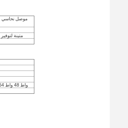
موصل نحاسي نقي بنسبة 99.99٪ ومادة سترة جد
سترة PVC / LSZH 
36 واط 48 واط 64 واط ، 96 واط ، 112 واط ، 128 واط أو حسب الطلب