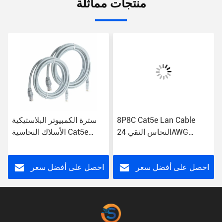
منتجات مماثلة
8P8C Cat5e Lan Cable
سترة الكمبيوتر البلاستيكية
النحاس النقي 24AWG
الأسلاك النحاسية Cat5e
الملتوية 4 أزواج UTP
التصحيح الحبل موصل RJ45
التصحيح الحبل
داخلي
احصل على أفضل سعر
احصل على أفضل سعر