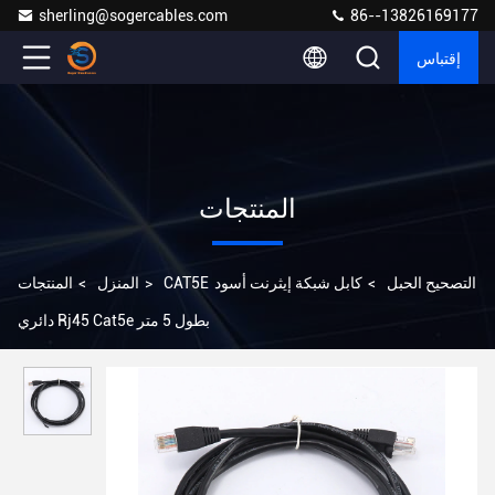
sherling@sogercables.com
86--13826169177
إقتباس
المنتجات
CAT5E التصحيح الحبل
>
كابل شبكة إيثرنت أسود
>
المنزل
>
المنتجات
دائري Rj45 Cat5e بطول 5 متر