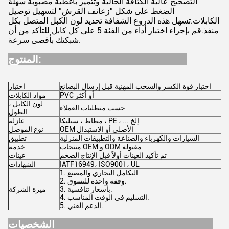
التصحيح عالية الكثافة الحالية وتتميز بأغطية مصبوبة سهلة
الضغط على شكل "زعانف القرش" لتسهيل توصيل
الكابلات.تسهل هذه الدروع الشفافة تحديد لون الكبل المتصل بكل
منفذ.قم بإجراء اختبار أداء من الفئة 5 على كل كابل للتأكد من أن
شبكتك بأقصى سرعة.
المنتوج:
اختبار قوة الكسر والسحب المهنية قبل إرسال البضائع
اختبار
PVC أو أكثر
مواد الكابلات
لون الكابل ،
حسب متطلبات العملاء
الطول
مطاط ، سيليكا ، PE ، ... إلخ
عازلة
OEM الأصلي أو الاستبدال
نوع الموصل
السيارات والكهرباء والصناعة والتطبيقات المنزلية
تطبيق
منتجات OEM و ODM مقبولة
خدمة
تم تأكيد العينات أولاً قبل الإنتاج الضخم
عينات
IATF16949، ISO9001، UL
الشهادات
1. التكامل التجاري والمصنع
2. وقفة واحدة للتسوق.
3. بأسعار تنافسية.
ميزة الشركة
4. التسليم في الوقت المناسب.
5. الدعم الفني.
الشخصيات: