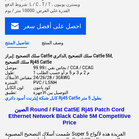
شروط الدفع: L / C ، T / T ، ويسترن يونيون
القدرة على العرض: 10000 متر / يوم
احصل على أفضل سعر
وصف المنتج
تفاصيل المنتج
,
سلك التصحيح Cat5e 5M
,
سلك التصحيح Cat5e الدائري
إبراز:
سلك التصحيح Rj45 Cat5e
99.99٪ نحاس نقي / CCA / CCAG
موصل:
1 م 2 م 3 م 5 م أو حسب الطلب
طول:
24/26/28 / 30AWG
مقياس الأسلاك:
PVC / LSNH
السترة:
كود بانتون
لون الكابل:
التوصيل بين الأجهزة
تطبيق:
كابل شبكة إيثرنت أسود دائري Rj45 Cat5e بطول 5 متر
الصين Round / Flat Cat5E Rj45 Patch Cord
Ethernet Network Black Cable 5M Competitive
Price
صُممت أسلاك التصحيح المصبوبة Super 5 الفريدة هذه لألواح