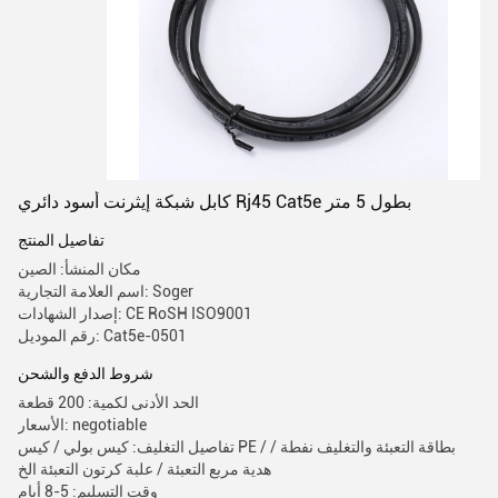
كابل شبكة إيثرنت أسود دائري Rj45 Cat5e بطول 5 متر
تفاصيل المنتج
مكان المنشأ: الصين
اسم العلامة التجارية: Soger
إصدار الشهادات: CE RoSH ISO9001
رقم الموديل: Cat5e-0501
شروط الدفع والشحن
الحد الأدنى لكمية: 200 قطعة
الأسعار: negotiable
تفاصيل التغليف: كيس بولي / كيس PE / بطاقة التعبئة والتغليف نفطة /
هدية مربع التعبئة / علبة كرتون التعبئة الخ
وقت التسليم: 5-8 أيام