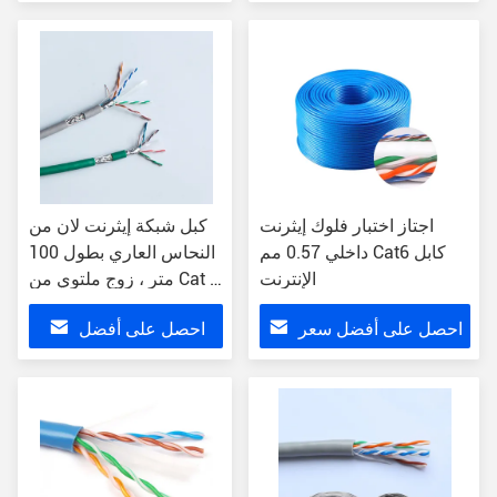
سعر
اجتاز اختبار فلوك إيثرنت
كبل شبكة إيثرنت لان من
داخلي 0.57 مم Cat6 كابل
النحاس العاري بطول 100
الإنترنت
متر ، زوج ملتوي من Cat 6
SFTP 4P
احصل على أفضل سعر
احصل على أفضل
سعر