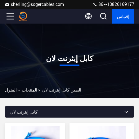
sherling@sogercables.com
86--13826169177
إقتباس
كابل إيثرنت لان
الصين كابل إيثرنت لان
>
المنتجات
>
المنزل
كابل إيثرنت لان