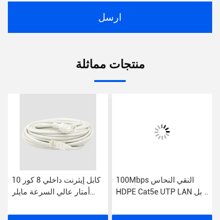
ارسل
منتجات مماثلة
100Mbps النقي النحاس
كابل إيثرنت داخلي 8 كور 10
HDPE Cat5e UTP LAN كابل
أمتار عالي السرعة مايلر
توصيل الكمبيوتر الحبل
ريب سي كات 5 إي سلك
التصحيح
تصحيح