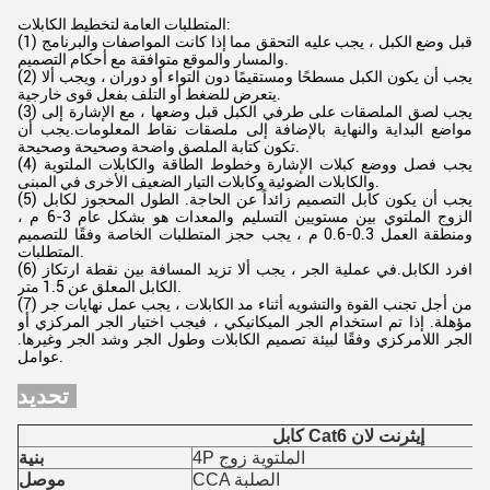
المتطلبات العامة لتخطيط الكابلات:
(1) قبل وضع الكبل ، يجب عليه التحقق مما إذا كانت المواصفات والبرنامج
والمسار والموقع متوافقة مع أحكام التصميم.
(2) يجب أن يكون الكبل مسطحًا ومستقيمًا دون التواء أو دوران ، ويجب ألا
يتعرض للضغط أو التلف بفعل قوى خارجية.
(3) يجب لصق الملصقات على طرفي الكبل قبل وضعها ، مع الإشارة إلى
مواضع البداية والنهاية بالإضافة إلى ملصقات نقاط المعلومات.يجب أن
تكون كتابة الملصق واضحة وصحيحة وصحيحة.
(4) يجب فصل ووضع كبلات الإشارة وخطوط الطاقة والكابلات الملتوية
والكابلات الضوئية وكابلات التيار الضعيف الأخرى في المبنى.
(5) يجب أن يكون كابل التصميم زائداً عن الحاجة. الطول المحجوز لكابل
الزوج الملتوي بين مستويين التسليم والمعدات هو بشكل عام 3-6 م ،
ومنطقة العمل 0.3-0.6 م ، يجب حجز المتطلبات الخاصة وفقًا للتصميم
المتطلبات.
(6) افرد الكابل.في عملية الجر ، يجب ألا تزيد المسافة بين نقطة ارتكاز
الكابل المعلق عن 1.5 متر.
(7) من أجل تجنب القوة والتشويه أثناء مد الكابلات ، يجب عمل نهايات جر
مؤهلة. إذا تم استخدام الجر الميكانيكي ، فيجب اختيار الجر المركزي أو
الجر اللامركزي وفقًا لبيئة تصميم الكابلات وطول الجر وشد الجر وغيرها.
عوامل.
تحديد:
كابل Cat6 إيثرنت لان
4P الملتوية زوج
بنية
CCA الصلبة
موصل