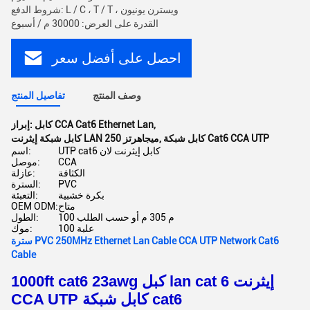
شروط الدفع: L / C ، T / T ، ويسترن يونيون
القدرة على العرض: 30000 م / أسبوع
احصل على أفضل سعر
وصف المنتج
تفاصيل المنتج
,
كابل CCA Cat6 Ethernet Lan
إبراز:
كابل شبكة Cat6 CCA UTP
,
كابل شبكة إيثرنت LAN 250 ميجاهرتز
UTP cat6 كابل إيثرنت لان
اسم:
CCA
موصل:
الكثافة
عازلة:
PVC
السترة:
بكرة خشبية
التعبئة:
متاح
OEM ODM:
100 م 305 م أو حسب الطلب
الطول:
100 علبة
موك:
سترة PVC 250MHz Ethernet Lan Cable CCA UTP Network Cat6
Cable
1000ft cat6 23awg كبل lan cat 6 إيثرنت
CCA UTP كابل شبكة cat6