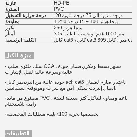
HD-PE
عازلة
PVC
السترة
-20 درجة مئوية إلى 75 درجة مئوية
درجة حرارة التشغيل
1-250 ميجا هرتز 100 ± 15 درجة
معاوقة
250 ميجا هرتز
تكرر
305 متر 1000 قدم أو حسب الطلب
أمتار
cat6 متر ، كابل cat6 lan
الكلمة الرئيسية
ميزة الكبل:
- سلك ملتوي صلب CCA ، مظهر بسيط ومكرر.ضمان جودة
عالية وسرعة عالية لنقل الإشارات
-جودة عالية من البريد
يمر كابل ach cat6 باختبار صارم لضمان
اتصال إنترنت سلكي آمن مع سرعة وموثوقية استثنائيتين.
-مصنوع من مادة PVC ، ناعم ومقاوم للتآكل.أكثر صديقة للبيئة
وآمنة للاستخدام
-تخصيصها بحرية.100٪
تلبية متطلباتك المخصصة
التطبيقات: