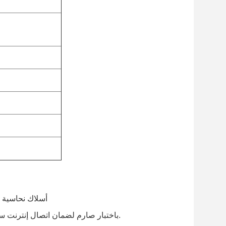
-أسلاك نحاسية
يمر كابل ach cat6 باختبار صارم لضمان اتصال إنترنت سلكي آمن مع سرعة وموثوقية استثنائيتين.