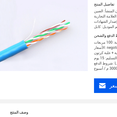
تفاصيل المنتج
 المنشأ: الصين
الدفع والشحن
بعات
 negotiable
ة + علبة كرتون
ليم: 15 يوم
عر
وصف المنتج