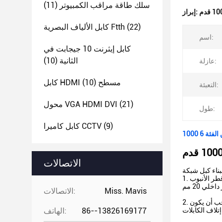
سلك طاقة مراقب الكمبيوتر
(11)
إبراز:
(22)
كابل الألياف البصرية Ftth
اسم:
كابل إيثرنت 10 جيجابت في
الثانية
(10)
عازلة:
كابل HDMI مسطح
(10)
التعبئة:
(21)
محول VGA HDMI DVI
طول:
(9)
كابل كاميرا CCTV
الاتصالات
1. نظرًا لأن القطر الخارجي للكابل من الفئة 6 هو أكثر سمكًا من كابل الفئة 5 ، من أجل تجنب لف الكابل (خاصة عند الكوع) ، انتبه إلى درجة ملء قطر الأنبوب
Miss. Mavis
الاتصالات:
2. التقيد الصارم بمواصفات بناء الكابلات وضمان نصف قطر الانحناء المناسب للكابلات.عند تجاوز الكابلات الأخرى لأعلى ولأسفل ولليسار ولليمين ، يجب أن يكون
86--13826169177
الهاتف: