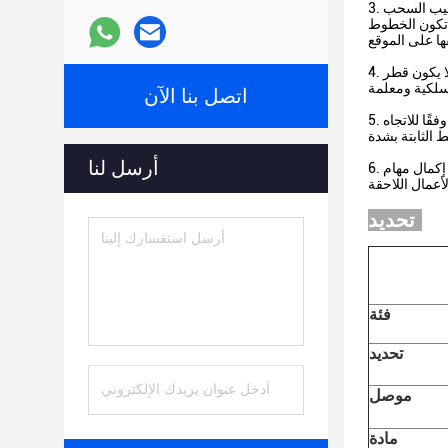
3. في عملية التحديد ، يجب أن ننتبه بشكل أساسي إلى التحكم في التوتر.بالنسبة للكابلات ذات عبوات البكرة ، يجب وضع غلاف البكرة على قضيب السحب
 تكون الخطوط
4. بعد إتمام عملية السحب ، يتم فرز وحماية الكابلات الزائدة الموجودة على كلا الطرفين.عند لف السلك ، يجب أن يتبع اتجاه الدوران الأصلي.يجب ألا يكون قطر
اتصل بنا الآن
5. عند ترتيب الكابلات وتثبيتها ووضعها ، يجب ألا تكون الكابلات الزائدة طويلة جدًا ، ولا يجب تراكب الكابلات والتشديد عليها ، ويجب أن يتم لف الملفات وفقًا للاتجاه
أرسل لنا
6. خلال فترة البناء بأكملها ، يجب تنظيم البناء بما يتفق بدقة مع عملية البناء.يتم تنظيم جميع أنواع الأعمال وفقًا لمخطط البناء وخطة شبكة البناء.يجب إكمال مهام
تحديد:
فئة
تحديد
موصل
مادة