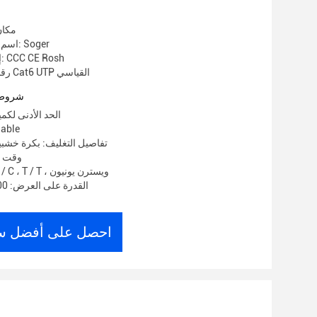
مكان
اسم العلامة التجارية: Soger
إصدار الشهادات: CCC CE Rosh
رقم الموديل: كابل Cat6 UTP القياسي
شروط 
الحد الأدنى لكمية: 100 مر
الأسعار:
تفاصيل التغليف: بكرة خشبي
وقت التس
شروط الدفع: L / C ، T / T ، ويسترن يونيون
القدرة على العرض: 30000 م / أسبوع
احصل على أفضل س