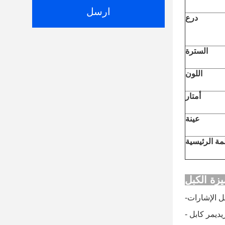
ارسل
درع
السترة
اللون
أمتار
عينة
مة الرئيسية
ل الإشارات
يد