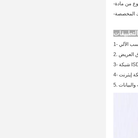
تك المخصصة
بكة إيثرنت
 والبيانات