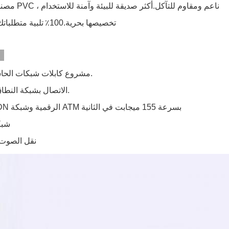
-مصنوع من مادة PVC ، ناعم ومقاوم للتآكل.أكثر صديقة للبيئة وآمنة للاستخدام
-تخصيصها بحرية.100٪
تلبية متطلبا
التطبيقات:
1- مشروع كابلات شبكات الحاسب الآلي.
2. الاتصال بشبكة النطاق العريض.
3- شبكة ISDN الرقمية وشبكة ATM بسرعة 155 ميجابت في الثانية
4- ش
5. نقل الصوت