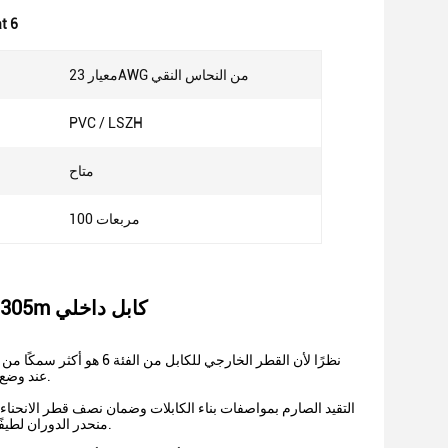
كابل إي
معيار 23AWG من النحاس النقي
PVC / LSZH
متاح
100 مربعات
كابل شبكة من الفئة 6 بطول 1000 قدم U / Utp أزواج ملتوية BC 305m كابل داخلي
عند وضع خط الأنابيب.بشكل عام ، من المناسب وضع سلكين من الفئة 6 في الأنبوب بقطر داخلي 20 مم.
منحدر الدوران لطيفًا.انتبه إلى ما إذا كانت الكابلات في كلا الطرفين يمكن أن تغطي لوحة الغطاء دون إتلاف الكابلات.