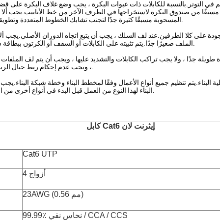
ل مسبقًا من صندوق البكرة لاستخراجها في الطرف الآخر من خط الأنابيب.يجب ألا
المسحوبة مسبقًا كثيرة جدًا لتجنب تشابك الخطوط المتعددة وتطويقها على الموقع.
الملف صغيرًا جدًا.يتم تثبيته على الكابلات أو السقف أو الكرتون ببطاقة سلكية ومعلمة.
، ويجب عدم إحكام ربط حبال الربط الثابتة بشدة.
البناء لهذا النوع من العمل قبل البدء في أنواع أخرى من الأعمال اللاحقة.
كابل Cat6 إيثرنت لان
Cat6 UTP
4 أزواج
23AWG (0.56 مم)
99.99٪ نحاس نقي / CCA / CCS