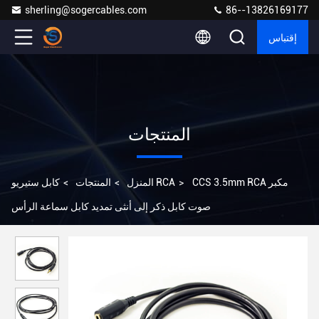
sherling@sogercables.com
86--13826169177
إقتباس
المنتجات
CCS 3.5mm RCA مكبر
>
كابل ستيريو RCA
المنزل
>
المنتجات
>
صوت كابل ذكر إلى أنثى تمديد كابل سماعة الرأس