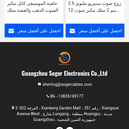
زوج صوت ستيريو ملتوي 2.5
خلفية الموسيقى كابل مكبر
مم 2 سلك مكبر صوت 12
الصوت الذهب والفضة سلك
AWG Bulk Ofc Hifi Speaker
CCA المواد البلاستيكية
Cable
احصل على أفضل سعر
احصل على أفضل سعر
Guangzhou Soger Electronics Co.,Ltd
sherling@sogercables.com
86--13826169177
الغرفة 302-2 ، Xiankeng Garden Mall ، رقم 351 ، Xiangxue
Avenue West ، شارع Luogang ، منطقة Huangpu ، مدينة
Guangzhou ، جمهورية الصين الشعبية