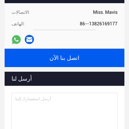
Miss. Mavis
الاتصالات:
86--13826169177
الهاتف:
اتصل بنا الآن
أرسل لنا