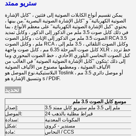
ستريو ممتد
يمكن تقسيم أنواع الكابلات الصوتية إلى فئتين ، "كابل الإشارة
الصوتية الكهربائية" و "كابل الإشارة الصوتية البصرية".من بينها ،
يحتوي "كبل الإشارة الصوتية الكهربائية" على معظم الأنواع ، بما
في ذلك كابل صوت 3.5 ملم من الذكور إلى الذكور ، وكابل تمديد
الصوت 3.5 ملم من الذكور إلى الإناث ، وكابل الصوت RCA 3.5
ملم ، وكابل الصوت RCA ، وكابل الصوت التلقائي ، 3.5 ملم إلى
كابل صوت المرحلة 6.35 مم ، كابل صوت واجهة XLR ، خط تردد
كبل الصوت النحاسي البلوري الأحادي ، خط الصوت المحوري وما
إلى ذلك ؛يتكون "كابل الإشارة الضوئية الصوتية" في الغالب من
الألياف الضوئية ، ومعظمها مصنوع من الألياف الضوئية
البلاستيكية.نوع الموصل هو Toslink أو موصل دائري 3.5 مم ،
وتنسيق الإشارة هو s / PDIF.
تحديد:
موسع كابل الصوت 3.5 ملم
3.5 ملم إلى 3.5 ملم ستيريو كابل ممتد
إصدار:
24 قيراط مطلية بالذهب
الموصل:
المكونات المعدنية
سدادة:
مستدير - كروي
شكل:
النحاس / CCS
مادة: