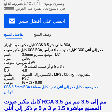
شروط الدفع: L / C ، T / T ، ويسترن يونيون
القدرة على العرض: 30000pcs في الأسبوع
احصل على أفضل سعر
وصف المنتج
تفاصيل المنتج
,
كابل مكبر صوت CCS 3.5 مللي متر RCA
إبراز:
كابل تمديد سماعة رأس CCS ذكر إلى أنثى
,
كابل مكبر صوت CCS RCA
3.5mm كابل موسع ستيريو
اسم:
نحاس
مواد:
قابس AV
نوع الموصل:
1.5 م 3 م 5 م أو حسب الطلب
متر:
OD:
4.0
الكمبيوتر إلى الصوت ، MP3 ، CD ، التلفزيون ، إلخ.
تطبيق:
PVC
السترة:
(6 + 2) * 0.08
موصل:
CCS 3.5mm RCA مكبر صوت كابل ذكر إلى أنثى تمديد كابل سماعة
الرأس
كابل مكبر صوت RCA 3.5 مم إلى 3.5 مم من
المصنع مباشرة 1.5 م 3 م 5 م ذكر إلى أنثى