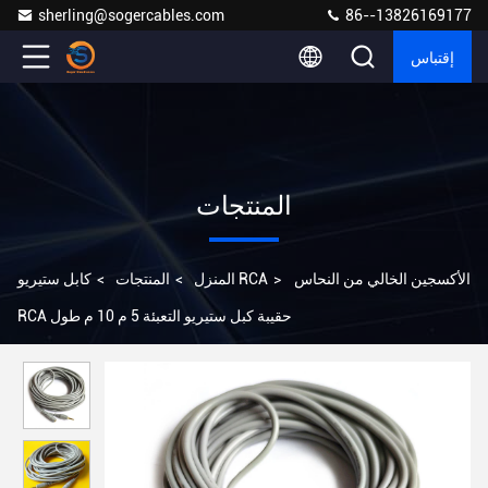
sherling@sogercables.com
86--13826169177
إقتباس
المنتجات
الأكسجين الخالي من النحاس
>
كابل ستيريو RCA
المنزل
>
المنتجات
>
RCA حقيبة كبل ستيريو التعبئة 5 م 10 م طول