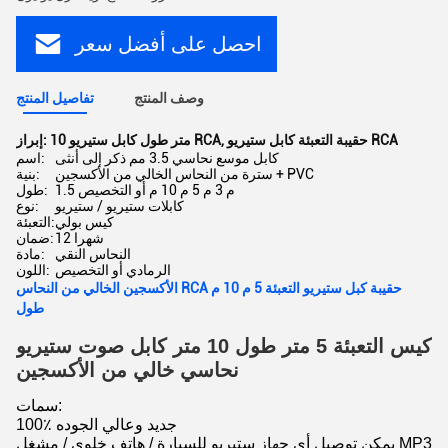
احصل على أفضل سعر
وصف المنتج
تفاصيل المنتج
حقيبة التعبئة كابل ستيريو RCA
,
10 متر طول كابل ستيريو RCA
إبراز:
كابل موسع نحاسي 3.5 مم ذكر إلى أنثى
اسم:
سترة من النحاس الخالي من الأكسجين + PVC
بنية:
1.5 م 3 م 5 م 10 م أو التخصيص
طول:
كابلات ستيريو / ستيريو
نوع:
كيس بولي
التعبئة:
12 شهرا
ضمان:
النحاس النقي
مادة:
الرمادي أو التخصيص
اللون:
الأكسجين الخالي من النحاس RCA حقيبة كبل ستيريو التعبئة 5 م 10 م
طول
كيس التعبئة 5 متر طول 10 متر كابل صوت ستيريو
نحاسي خالي من الأكسجين
سمات:
100٪ جديد وعالي الجوده
يمكن توصيل أي جهاز ستيريو للسيارة / هاتف خلوي / مشغل MP3