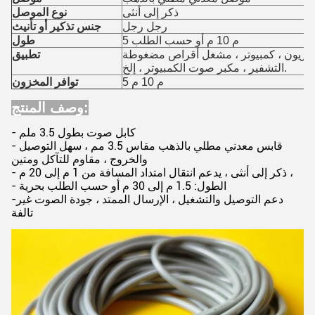
ذكر إلى أنثى
نوع الموصل
رجل رجل
جنس تذكير أو تأنيث
5 م 10 م أو حسب الطلب
طول
فزيون ، كمبيوتر ، مشغل أقراص مضغوطة ، VCD ، DVD ، MP3 ، جهاز فك
تطبيق
التشفير ، مكبر صوت الكمبيوتر ، إلخ.
5 م 10 م
توافر المخزون
وصف المنتج:
- كابل صوت بطول 3.5 ملم
- قابس معدني مطلي بالذهب مقاس 3.5 مم ، سهل التوصيل
والخروج ، مقاوم للتآكل ومتين
- ذكر إلى أنثى ، يدعم انتقال امتداد المسافة من 1 م إلى 20 م ،
- الطول: 1.5 م إلى 30 م أو حسب الطلب بحرية
-دعم التوصيل والتشغيل ، الإرسال الممتد ، جودة الصوت غير
تالفة