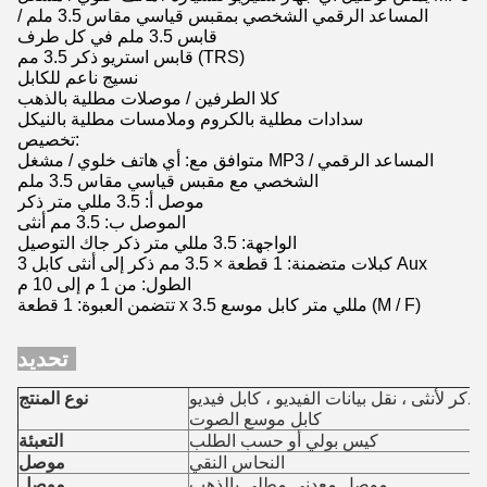
/ المساعد الرقمي الشخصي بمقبس قياسي مقاس 3.5 ملم
قابس 3.5 ملم في كل طرف
قابس استريو ذكر 3.5 مم (TRS)
نسيج ناعم للكابل
كلا الطرفين / موصلات مطلية بالذهب
سدادات مطلية بالكروم وملامسات مطلية بالنيكل
تخصيص:
متوافق مع: أي هاتف خلوي / مشغل MP3 / المساعد الرقمي
الشخصي مع مقبس قياسي مقاس 3.5 ملم
موصل أ: 3.5 مللي متر ذكر
الموصل ب: 3.5 مم أنثى
الواجهة: 3.5 مللي متر ذكر جاك التوصيل
3 كبلات متضمنة: 1 قطعة × 3.5 مم ذكر إلى أنثى كابل Aux
الطول: من 1 م إلى 10 م
تتضمن العبوة: 1 قطعة x 3.5 مللي متر كابل موسع (M / F)
تحديد:
أنثى ، نقل بيانات الفيديو ، كابل فيديو RCA ، كابلات الصوت ،
نوع المنتج
كابل موسع الصوت
كيس بولي أو حسب الطلب
التعبئة
النحاس النقي
موصل
موصل معدني مطلي بالذهب
موصل