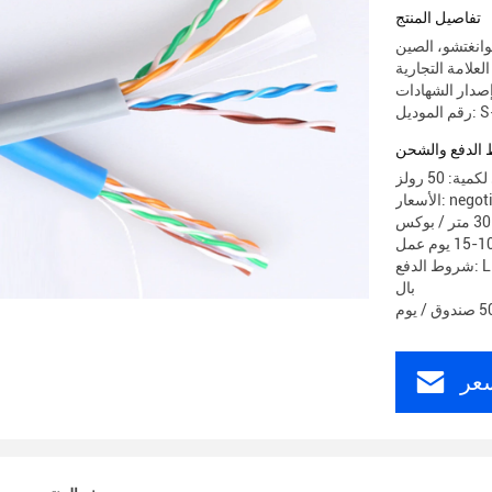
تفاصيل المنتج
وانغتشو، الصين
S-600
الدفع والشحن
ة: 50 رولز
 negotiable
شروط الدفع: L / C ، D / A ، D / P ، T / T ، ويسترن يونيون ، موني جرام ، باي
بال
عر