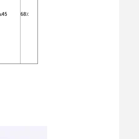
≤45
68٪