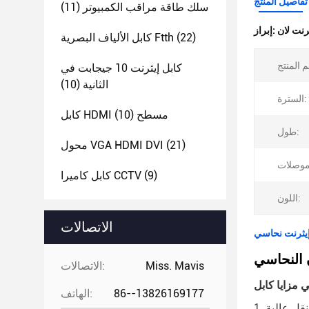
تفاصيل المنتج
سلك طاقة مراقب الكمبيوتر
(11)
إبراز:
(22)
كابل الألياف البصرية Ftth
كابل إيثرنت 10 جيجابت في
الثانية
(10)
السترة:
كابل HDMI مسطح
(10)
طول:
(21)
محول VGA HDMI DVI
(9)
كابل كاميرا CCTV
اللون:
الاتصالات
Miss. Mavis
الاتصالات:
86--13826169177
الهاتف:
نقل عالية