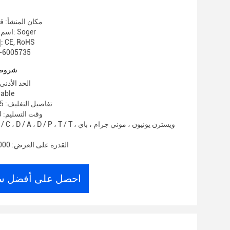
مكان المنشأ: ق
اسم العلامة التجارية: Soger
إصدار الشهادات: CE, RoHS
رقم الموديل: 5735
شروط 
الحد الأدنى لكمي
الأسعار:
تفاصيل التغليف: 305 متر / بوكس
وقت التسليم: 10-15 يوم عمل
القدرة على العرض: 5000 صندوق / يوم
احصل على أفضل س