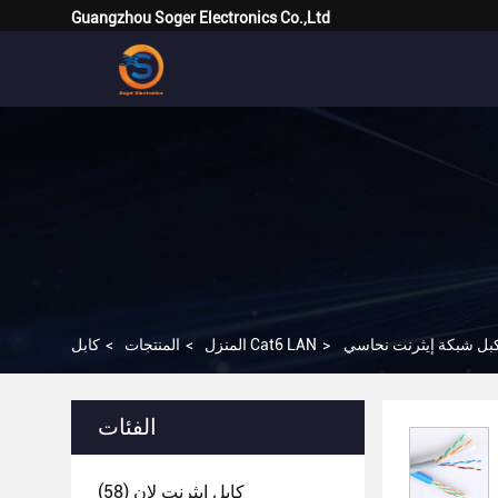
Guangzhou Soger Electronics Co.,Ltd
>
كابل Cat6 LAN
المنزل
>
المنتجات
>
الفئات
كابل إيثرنت لان
(58)