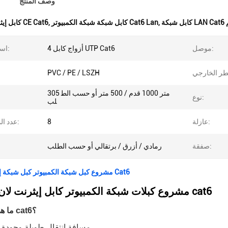
وصف المنتج
,
كابل شبكة شبكة الكمبيوتر Cat6 Lan
,
كابل إيثرنت لان CE Cat6
موصل:
4 أزواج كابل UTP Cat6
اسم المنتج:
PVC / PE / LSZH
305 متر 1000 قدم / 500 متر أو حسب الط
نوع:
لب
عازلة:
8
عدد الموصلات:
صفقة:
رمادي / أزرق / برتقالي أو حسب الطلب
مشروع كبل شبكة الكمبيوتر كبل شبكة إيثرنت نحاسي Cat6
مشروع كبلات شبكة الكمبيوتر كابل إيثرنت لان النحاسي cat6
ما هي مزايا كابل cat6؟
1. مسافة انتقال طويلة وجودة 