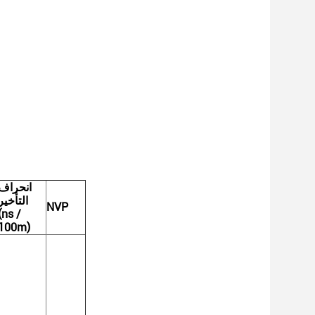
انحراف
التأخير
NVP
(ns /
100m)