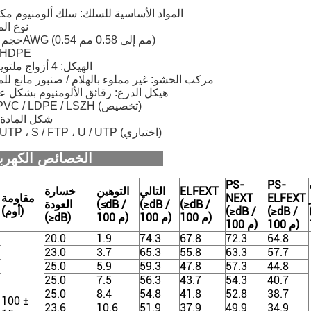
المواد الأساسية للسلك: سلك ألومنيوم م
نوع ال
حجم الموصل: 23AWG (0.54 مم إلى 0.58 مم)
مادة العزل: PE
الهيكل: 4 أزواج ملتوية غير محمية
مركب الحشو: غير مملوء بالهلام / صنبور مانع للما
هيكل الدرع: رقائق الألومنيوم بشكل عا
غمد المواد: PVC / LDPE / LSZH (تخصيص)
شكل المادة:
الموديل: F / UTP ، S / FTP ، U / UTP (اختياري)
الخصائص الكهربائية لكابل Cat6 LAN:
PS-
PS-
ELFEXT
التالي
التوهين
خسارة
ELFEXT
NEXT
مقاومة
(≥dB /
(≥dB /
(≤dB /
العودة
(≥dB /
(≥dB /
(أوم)
100 م)
100 م)
100 م)
(≥dB)
100 م)
100 م)
20.0
1.9
74.3
67.8
72.3
64.8
23.0
3.7
65.3
55.8
63.3
57.7
25.0
5.9
59.3
47.8
57.3
44.8
25.0
7.5
56.3
43.7
54.3
40.7
25.0
8.4
54.8
41.8
52.8
38.7
100 ±
23.6
10.6
51.9
37.9
49.9
34.9