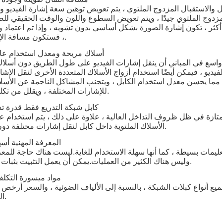
ال والاستقبال المزدوج الملتوي ، يتم تعويض توهين سعة إشارة الفيديو و
لمزدوج الملتوي جيدًا ، ويتم تعويض السطوع واللون والوقت الحقيقي للص
أكثر ، تكون إشارة الصورة بشكل أساسي بدون تشويه ، وإذا تم اعتماد 
، فستكون مسافة الإرسال أطول.
2. أسلاك مريحة ومعدل استخدام عا
سع في المباني أن ينقل إشارات الفيديو على طول الطريق دون أسلاك 
ديو ، فيمكن أيضًا استخدام أزواج الأسلاك المتعددة الأخرى لنقل الإشا
، مما يحسن معدل استخدام الكابل ، ويتجنب المشاكل الناجمة عن الأسل
للإشارات المختلفة ، ويقلل من تكلفة المشروع.
3. كابل شبكة التدريع فقط قدرة ت
ممتازة في ظل ظروف التداخل العالية ، علاوة على ذلك ، يتم استخدام ع
الأسلاك الملتوية داخل كابل لنقل إشارات مختلفة دون تداخل بينها.
4. المعرفة المهنية أسه
يمات بسيطة ، كما أنها سهلة الاستخدام للغاية.ليست هناك حاجة للمعرف
وليس هناك الكثير من العمليات.يمكن أن يعمل التثبيت بثبات لفترة طويلة.
5. مواد ميسورة التكل
يع أنواع كبلات الشبكة ، بالنسبة إلى الألياف الضوئية ، والسعر أرخص ب
الشراء مريحة.