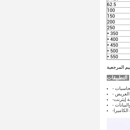
62.5
100
150
200
250
* 350
* 400
* 450
* 500
* 550
يم المرجعية
التطبيقات:
لحاسبات
 العريض
ة إيثرنت
البيانات
الكاميرا