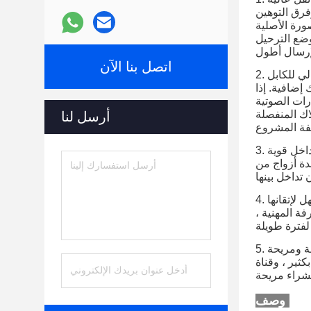
فرق التوهين
ورة الأصلية
وضع الترحيل
اتصل بنا الآن
لي للكابل
إضافية. إذا
رات الصوتية
اك المنفصلة
أرسل لنا
داخل قوية
دة أزواج من
ل لإتقانها
ة المهنية ،
فة ومريحة
كثير ، وقناة
وصف: