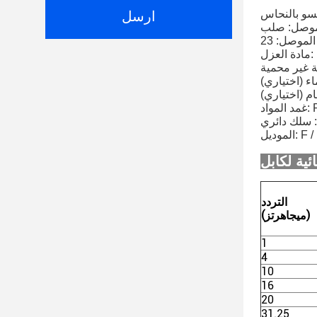
كسو بالنحاس
ارسل
موصل: صلب
HD
ء (اختياري)
م (اختياري)
 سلك دائري
التردد
(ميجاهرتز)
1
4
10
16
20
31.25