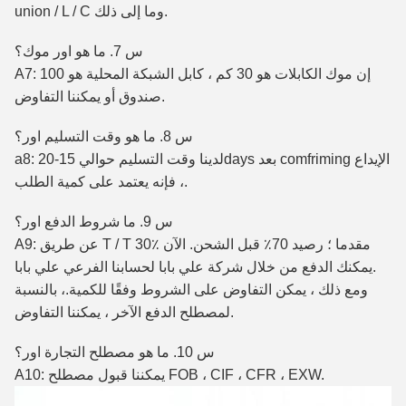
union / L / C وما إلى ذلك.
س 7.
ما هو اور موك؟
A7: إن موك الكابلات هو 30 كم ، كابل الشبكة المحلية هو 100
صندوق أو يمكننا التفاوض.
س 8.
ما هو وقت التسليم اور؟
a8: لدينا وقت التسليم حوالي 15-20days بعد comfriming الإيداع
، فإنه يعتمد على كمية الطلب.
س 9.
ما شروط الدفع اور؟
A9: عن طريق T / T 30٪ مقدما ؛
رصيد 70٪ قبل الشحن.
الآن
يمكنك الدفع من خلال شركة علي بابا لحسابنا الفرعي علي بابا.
ومع ذلك ، يمكن التفاوض على الشروط وفقًا للكمية.
، بالنسبة
لمصطلح الدفع الآخر ، يمكننا التفاوض.
س 10.
ما هو مصطلح التجارة اور؟
A10: يمكننا قبول مصطلح FOB ، CIF ، CFR ، EXW.