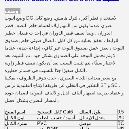
وصف:
وضع أنبوب DG لاستخدام قطر أكبر ، لترك هامش. وضع كابل
بصري عندما يكون من المهم إيلاء اهتمام خاص لنصف قطر
الدوران ، ويبدأ نصف قطر الدوران في إحداث فقدان خطير
للرابط ، تحقق بعناية من كل كابل ، اتصال ضوئي خاص صندوق
اللوحة ، بعض عمق صندوق اللوحة غير كافٍ ، إضاءة جيدة ، عندما
لا يتم تحميل اللوحة على الصندوق بشكل جيد ، تم التثبيت بعد
الاختبار سيئًا ، يتم تثبيت السبب بعد أن يكون نصف قطر زاوية
الكبل صغيرًا جدًا للتسبب في خسائر خطيرة .
مع سعر معدات اللحام البصري ، حيث تتوفر الظروف ، يمكننا
التفكير في التخلي عن طريقة الإنتاج التقليدية لرأس ST و SC ،
واعتماد طريقة انصهار ألياف الذيل والألياف الضوئية لضمان جودة
المسار البصري بشكل أفضل.
طول السلك
كابل التصحيح Cat6
اسم المنتج
ة
معدل الإرسال
أسود / حسب الطلب
لون الكابل
BC /
موصل
PVC
سترة الكابل