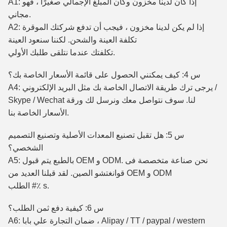
A1: إذا كان لدينا مخزون وكان المبلغ الإجمالي صغيرًا ، فهو
مجاني.
A2: إذا لم يكن لدينا مخزون ، فيجب أن تدفع شركتك الموقرة
تكلفة العينة والشحن.
لكننا سنعود العينة
تكلفتك عندما نتلقى طلبك الأولي.
س 4: كيف يمكنني الحصول على قائمة الأسعار الخاصة بك؟
A4: يرجى ترك طريقة الاتصال الخاصة بك مثل البريد الإلكتروني /
Skype / Wechat لنا.
سوف نتواصل معك ونرسل لك ورقة
الأسعار الخاصة بنا.
س 5: هل تقبل تصنيع المعدات الأصلية وتصنيع التصميم
الشخصي؟
نحن صناعة متخصصة فى
A5: بالطبع يتم قبول OEM و ODM.
لقد قبلنا العديد من OEM و ODM
قوانغتشو الصين.
الطلب #٪ s.
س 6: كيفية دفع ثمن الطلب؟
A6: ضمان التجارة علي بابا ، Alipay / TT / paypal / western