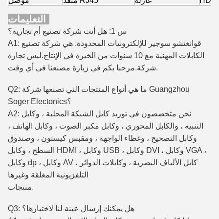
HDP
عازلة
منفذ RJ45
موصل
التعليمات:
س 1: هل أنت شركة تصنيع أم تجارية؟
قوانغتشو سوجير للإلكترونيات المحدودة.
هي شركة تصنيع
A1:
الكابلات المهنية مع 10 سنوات من الخبرة في الإنتاج.
ليس تجارة
مرحبا بكم فى زيارة مصنعنا في أي وقت.
شركة.
Q2: ما هي أنواع المنتجات التي تصنعها شركة Guangzhou
Soger Electonics؟
A2: نحن متخصصون في توريد كابل الشبكة المحلية ، وكابل
التنبيه ، والكابل المحوري ، وكابل مكبر الصوت ، وكابل الهاتف ،
وكابل التصحيح ، وغطاء الواجهة ، ومقبس كيستون ، وصندوق
السطح ، وكابل HDMI ، وكابل USB ، وكابل DVI ، وكابل VGA ،
وكابل dp ، وكابل AV ، كابل الألياف البصرية ، وكابلات الدوائر
التلفزيونية المغلقة وغيرها
منتجات.
Q3: هل يمكنك إرسال عينة لنا لاختبارها؟