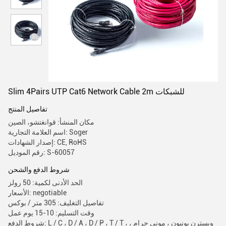
Slim 4Pairs UTP Cat6 Network Cable 2m للشبكات
تفاصيل المنتج
مكان المنشأ: قوانغتشو، الصين
اسم العلامة التجارية: Soger
إصدار الشهادات: CE, RoHS
رقم الموديل: S-60057
شروط الدفع والشحن
الحد الأدنى لكمية: 50 رولز
الأسعار: negotiable
تفاصيل التغليف: 305 متر / بوكس
وقت التسليم: 10-15 يوم عمل
شروط الدفع: L / C ، D / A ، D / P ، T / T ، ويسترن يونيون ، موني جرام ،