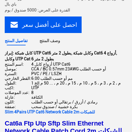
باي بال
القدرة على العرض: 5000 صندوق / يوم
احصل على أفضل سعر
وصف المنتج
تفاصيل المنتج
,
وكابل شبكة Cat6 4 أزواج
,
كابل شبكة UTP Cat6 بطول 2 متر
إبراز:
وكابل UTP Cat 6 بطول 2 متر
4 أزواج كابل UTP Cat6
اسم المنتج:
CCA / BC 0.57mm 23AWG أو حسب الطلب
موصل:
PVC / PE / LSZH
السترة:
6.00 مم أو حسب الطلب
القطر الخارجي:
1 م ، 2 م ، 3 م ، 5 م ، 10 م ، 15 م ، 20 م ، ... 50 م إلخ
الطول:
UTP
اكتب:
8
عدد الموصلات:
الكثافة
عازلة:
رمادي / أزرق / برتقالي أو حسب الطلب
اللون:
بكرة خشبية / صندوق سحب
صفقة:
Slim 4Pairs UTP Cat6 Network Cable 2m للشبكات
Cat6a Ftp Utp Sftp Slim Ethernet
Network Cable Patch Cord 2m للشبكات