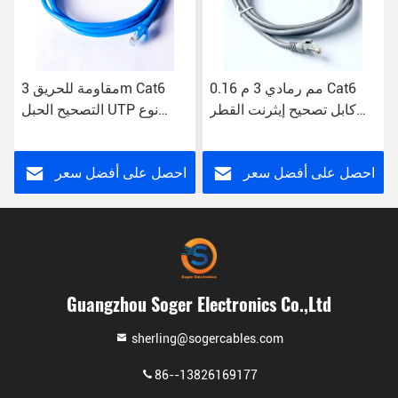
0.16 مم رمادي 3 م Cat6
مقاومة للحريق 3m Cat6
كابل تصحيح إيثرنت القطر
التصحيح الحبل UTP نوع
الخارجي 6.00 مم
HDPE العزل
احصل على أفضل سعر
احصل على أفضل سعر
Guangzhou Soger Electronics Co.,Ltd
sherling@sogercables.com
86--13826169177