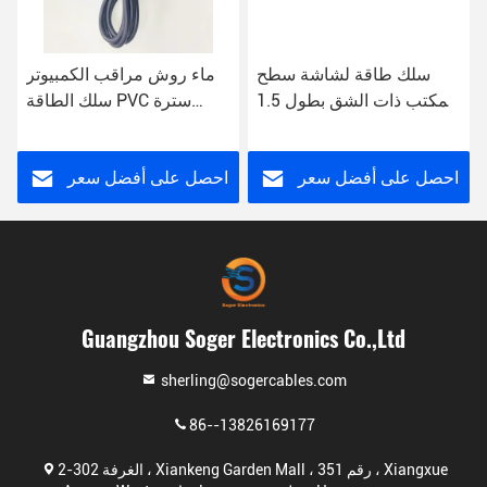
سلك طاقة لشاشة سطح
ماء روش مراقب الكمبيوتر
المكتب ذات الشق بطول 1.5
سلك الطاقة PVC سترة
م 0.75 مم 3PIN UK
3PIN التوصيل
احصل على أفضل سعر
احصل على أفضل سعر
Guangzhou Soger Electronics Co.,Ltd
sherling@sogercables.com
86--13826169177
الغرفة 302-2 ، Xiankeng Garden Mall ، رقم 351 ، Xiangxue