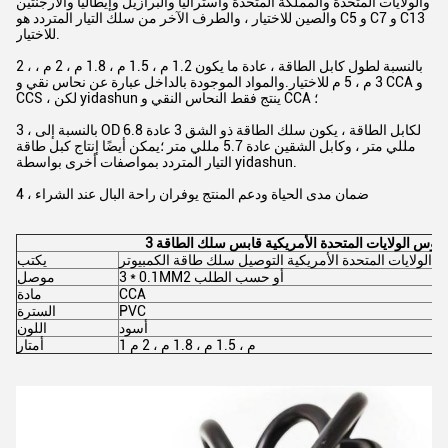
والولايات المتحدة والمملكة المتحدة وأستراليا والبرازيل وإيطاليا والأرجنتين
والصين للاختيار ، والطرف الآخر من سلك التيار المتردد هو C5 و C7 و C13
للاختيار.
2 ، بالنسبة لطول كابل الطاقة ، عادة ما يكون 1.2 م ، 1.5 م ، 1.8 م ، 2 م ،
3 م ، 5 م للاختيار.والمواد الموجودة بالداخل عبارة عن نحاس نقي و CCA و
CCS ، لكن yidashun ينتج فقط النحاس النقي و CCA ؛
3 ، بالنسبة إلى OD لكابل الطاقة ، يكون سلك الطاقة ذو الشق 3 عادة 6.8
مللي متر ، وكابل الشقين عادة 5.7 مللي متر ؛يمكن أيضًا إنتاج كبل طاقة
التيار المتردد بمواصفات أخرى بواسطة yidashun.
4 ، ضمان مدى الحياة ودعم المنتج يوفران راحة البال عند الشراء
3 دبوس الولايات المتحدة الأمريكية قابس سلك الطاقة
الولايات المتحدة الأمريكية التوصيل سلك طاقة الكمبيوتر
يكتب
3 * 0.1MM2 أو حسب الطلب
موصل
CCA
مادة
PVC
السترة
أسود
اللون
1 م ، 1.5 م ، 1.8 م ، 2 م
أمتار