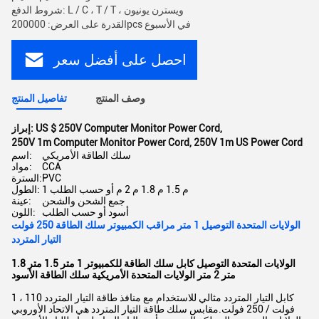
شروط الدفع: L / C ، T / T ، ويسترن يونيون
القدرة على العرض: 200000pcs في الأسبوع
احصل على أفضل سعر
وصف المنتج
تفاصيل المنتج
,
US $ 250V Computer Monitor Power Cord
إبراز:
250V 1m Computer Monitor Power Cord
,
250V 1m US Power Cord
سلك الطاقة الأمريكي
اسم:
CCA
مواد:
PVC
السترة:
1 م 1.5 م 1.8 م 2 م أو حسب الطلب
الطول:
جمع الشحن والشحن
عينة:
أسود أو حسب الطلب
اللون:
الولايات المتحدة التوصيل 1 متر مراقب الكمبيوتر سلك الطاقة 250 فولت
التيار المتردد
الولايات المتحدة التوصيل كابل سلك الطاقة للكمبيوتر 1 متر 1.5 متر 1.8
متر 2 متر الولايات المتحدة الأمريكية سلك الطاقة الأسود
1 ، كابل التيار المتردد مثالي للاستخدام مع منافذ طاقة التيار المتردد 110
فولت / 250 فولت.مقابس سلك طاقة التيار المتردد هي الاتحاد الأوروبي