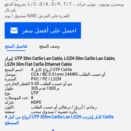
شروط الدفع: L / C ، D / A ، D / P ، T / T ، ويسترن يونيون ، موني جرام ،
باي بال
القدرة على العرض: 5000 صندوق / يوم
احصل على أفضل سعر
وصف المنتج
تفاصيل المنتج
,
LSZH 30m Cat5e Lan Cable
,
UTP 30m Cat5e Lan Cable
إبراز:
LSZH 30m Flat Cat5e Ethernet Cable
4 أزواج كابل UTP Cat5e
اسم المنتج:
CCA / BC 0.51mm 24AWG أو حسب الطلب
موصل:
PVC / PE / LSZH
السترة:
5.00 مم أو حسب الطلب
القطر الخارجي:
305 م 1000 قدم
طول:
UTP
نوع:
8
عدد الموصلات:
HDPE
عازلة:
رمادي / أزرق / برتقالي أو حسب الطلب
اللون:
بكرة خشبية / صندوق سحب
صفقة:
4 أزواج من كبل UTP 305m Cat5e Lan LSZH كابل إيثرنت Cat5e
المسطح