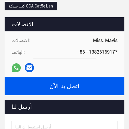
كبل شبكة CCA Cat5e Lan
الاتصالات
Miss. Mavis
الاتصالات:
86--13826169177
الهاتف:
اتصل بنا الآن
أرسل لنا