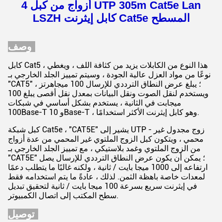
4 أزواج من كبل UTP 305m Cat5e Lan
LSZH كابل إيثرنت Cat5e المسطح
وصف:
كابل Cat5 ، هذا النوع من الكابلات يزيد من كثافة اللف ، ويغطي
نوعًا من مواد العزل عالية الجودة ، وسيتم تمييز الجلد الخارجي بـ
"CAT5" ؛ يبلغ عرض النطاق الترددي للإرسال 100 ميجاهرتز ،
ويستخدم لنقل الصوت ونقل البيانات بمعدل نقل أقصى يبلغ 100
ميجابت في الثانية ، يستخدم بشكل أساسي في شبكات
100Base-T و 10Base-T ، وهو كابل إيثرنت الأكثر استخدامًا.
كبل شبكة Cat5e ، "CAT5E" يشير إلى UTP - زوج مجدول غير
محمي ، ويتكون كبل الزوج الملتوي غير المحمي من عدة أزواج
من الزوج الملتوي وغمد بلاستيكي ، مع تمييز الجلد الخارجي بـ
"CAT5E" ؛ يمكن أن يكون عرض النطاق الترددي للإرسال يصل
ارتفاعه إلى 1000 ميجا بايت / ثانية ، ولكنه غالبًا ما يتطلب دعمًا
لمعدات خاصة باهظة الثمن. لذلك ، عادةً ما يتم استخدامه فقط
في إيثرنت سريع بسرعة 100 ميجا بايت / ثانية لتحقيق تبديل
سطح المكتب إلى اتصال الكمبيوتر.
توصيل: