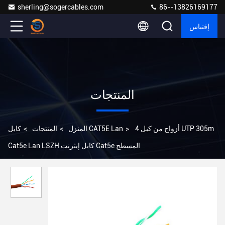
sherling@sogercables.com
86--13826169177
إقتباس
المنتجات
4 أزواج من كبل UTP 305m
>
كابل CAT5E Lan
المنزل
>
المنتجات
>
Cat5e Lan LSZH كابل إيثرنت Cat5e المسطح