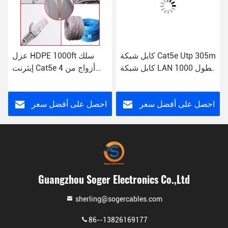
كابل شبكة Cat5e Utp 305m
عزل HDPE 1000ft سلك
كابل شبكة LAN بطول 1000
إيثرنت Cat5e 4 أزواج من
قدم 5e
نوع UTP
احصل على أفضل سعر
احصل على أفضل سعر
Guangzhou Soger Electronics Co.,Ltd
sherling@sogercables.com
86--13826169177