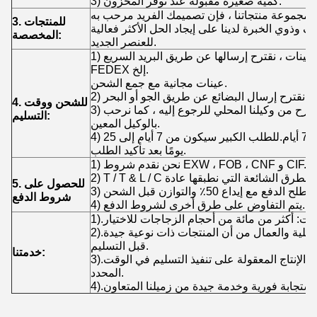
3) كمية صغيرة مقبولة عند توفر المخزون.
3. للمنتجات
وذوي الخبرة لدينا على إيجاد الحل الأكثر فعالية
المخصصة:
للعنصر الجديد.
1) بالنسبة للعينات ، نقترح إرسالها عن طريق البريد السريع ، DHL ، UPS ،
FEDEX إلخ.
عينات مجانية مع جمع الشحن.
4. للشحن ووقت
3) سيتم تقديم الشحن المقترح من وكيلنا المحلي للرجوع إليه ، كما نرحب
التسليم:
بالوكيل المعين.
4) للعينات سيكون في غضون 3-7 أيام.للطلب الكبير سيكون من 7 أيام إلى 25
يومًا بعد تأكيد الطلب.
1) نحن نقدم شروط EXW ، FOB ، CNF و CIF.
5. للحصول على
شروط الدفع
4) يتم التفاوض على طرق أخرى لشروط الدفع.
2).نوعية جيدة: تتأكد الإدارة العملية والعمال من أن المنتجات ذات نوعية جيدة
قبل التسليم.
خدمتنا:
3).التسليم الفوري: تساعدنا خطة الإنتاج المعقولة على تنفيذ التسليم في الوقت
المحدد.