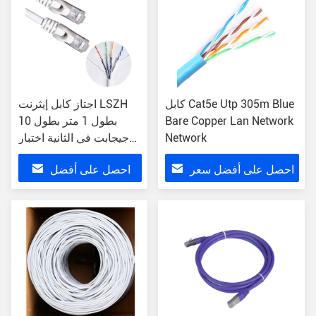
كابل Cat5e Utp 305m Blue
اجتاز كابل إيثرنت LSZH
Bare Copper Lan Network
بطول 1 متر بطول 10
Network
جيجابت في الثانية اختبار
فلوك
احصل على أفضل سعر
احصل على أفضل
سعر