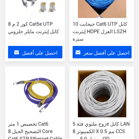
10 جيجابت Cat6 UTP كابل
8 كور 2 م Cat5e UTP
إيثرنت HDPE العزل LSZH
كابل إيثرنت مايلر حلزوني
سترة
احصل على أفضل سعر
احصل على أفضل
سعر
زوج ملتوي فئة 5e كابل LAN
تخصيص 1 متر Cat6
الكمبيوتر 8 X 0.5 مم CCS
التصحيح الحبل 8 Core
موصل 5.0 مم OD
Cat6 STP Ethernet Cable