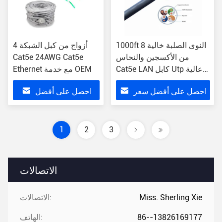
1000ft 8 النوى الصلبة خالية
4 أزواج من كبل الشبكة
من الأكسجين والنحاس
Cat5e 24AWG Cat5e
Cat5e LAN كابل Utp عالية
Ethernet مع خدمة OEM
السرعة
احصل على أفضل سعر
احصل على أفضل
سعر
1
2
3
الاتصالات
Miss. Sherling Xie
الاتصالات:
86--13826169177
الهاتف: