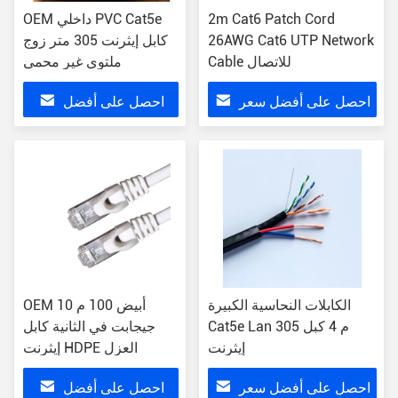
2m Cat6 Patch Cord
OEM داخلي PVC Cat5e
26AWG Cat6 UTP Network
كابل إيثرنت 305 متر زوج
Cable للاتصال
ملتوي غير محمي
احصل على أفضل سعر
احصل على أفضل
سعر
الكابلات النحاسية الكبيرة
OEM أبيض 100 م 10
Cat5e Lan 305 م 4 كبل
جيجابت في الثانية كابل
إيثرنت
إيثرنت HDPE العزل
احصل على أفضل سعر
احصل على أفضل