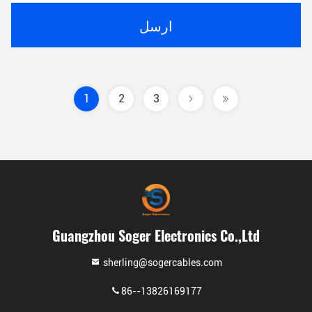
ارسل
1
2
3
Guangzhou Soger Electronics Co.,Ltd
sherling@sogercables.com
86--13826169177