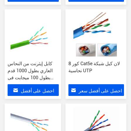
سعر
8 كور Cat5e لان كبل شبكة
كابل إيثرنت من النحاس
نحاسية UTP
العاري بطول 1000 قدم
بطول 100 ميجابت في
الثانية
احصل على أفضل سعر
احصل على أفضل
سعر